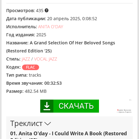
Просмотров:
435
Дата публикации:
20 апрель 2025, 0:08:52
Исполнитель:
ANITA O'DAY
Год издания:
2025
Название:
A Grand Selection Of Her Beloved Songs
(Restored Edition '25)
Стиль:
JAZZ
/
VOCAL JAZZ
Кодек:
FLAC
Тип рипа:
tracks
Время звучания:
00:32:53
Размер:
482.54 MB
Треклист
01. Anita O'day - I Could Write A Book (Restored