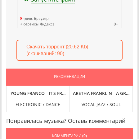
Скачать торрент [20.62 Kb]
(cкачиваний: 90)
РЕКОМЕНДАЦИИ
LAC
 [24-BIT HI-RES] (2025) FLAC
OWN / LIVE IN BOSTON 1977 (2025) FLAC
YOUNG FRANCO - IT'S FRANKY BABY! (2025) FLAC
ARETHA FRANKLIN - A GRAND SE
J
ELECTRONIC / DANCE
VOCAL JAZZ / SOUL
Понравилась музыка? Оставь комментарий
КОММЕНТАРИИ
(0)