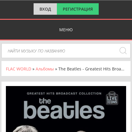
ВХОД
РЕГИСТРАЦИЯ
МЕНЮ
FLAC WORLD
»
Альбомы
» The Beatles - Greatest Hits Broadcast Collection (2024) FLAC