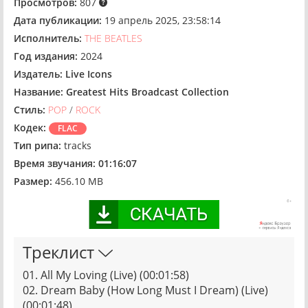
Просмотров:
807
Дата публикации:
19 апрель 2025, 23:58:14
Исполнитель:
THE BEATLES
Год издания:
2024
Издатель:
Live Icons
Название:
Greatest Hits Broadcast Collection
Стиль:
POP
/
ROCK
Кодек:
FLAC
Тип рипа:
tracks
Время звучания:
01:16:07
Размер:
456.10 MB
Треклист
01. All My Loving (Live) (00:01:58)
02. Dream Baby (How Long Must I Dream) (Live)
(00:01:48)