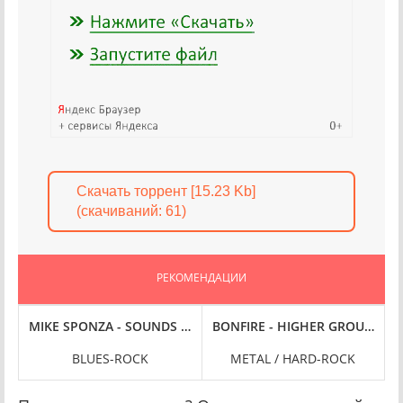
Скачать торрент [15.23 Kb]
(cкачиваний: 61)
РЕКОМЕНДАЦИИ
 - THE LOSS AND REDEMPTION (2025) FLAC
MIKE SPONZA - SOUNDS LIKE SUNDAY (2024) FLAC
BONFIRE - HIGHER GROUND [24-
L
BLUES-ROCK
METAL / HARD-ROCK