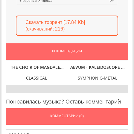
Скачать торрент [17.84 Kb]
(cкачиваний: 216)
РЕКОМЕНДАЦИИ
OVIES (2025) FLAC
N. PROKOFIEV: PIANO SONATAS NOS. 6 & 7 [24-BIT HI-RES] (2024) 
THE CHOIR OF MAGDALEN COLLEGE, OXFORD - VOICES OF THU
AEVUM - KALEIDOSCOPE (2025)
CLASSICAL
SYMPHONIC-METAL
Понравилась музыка? Оставь комментарий
КОММЕНТАРИИ
(0)