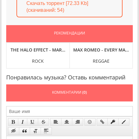
Скачать торрент [72.33 Kb]
(cкачиваний: 54)
РЕКОМЕНДАЦИИ
-RES] (1999/2024) FLAC
JOHN LEGEND - GET LIFTED [20TH ANNIVERSARY, 24-BIT HI-RES] (2004/2024) FLAC
THE HALO EFFECT - MARCH OF THE UNHEARD [24-BIT HI-RES] 
MAX ROMEO - EVERY MAN OUGHT
ROCK
REGGAE
Понравилась музыка? Оставь комментарий
КОММЕНТАРИИ
(0)