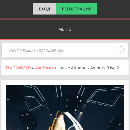
ВХОД
РЕГИСТРАЦИЯ
МЕНЮ
FLAC WORLD
»
Альбомы
» Louise Attaque - Amours [Live 2023, 24-bit Hi-Res] (2024) FLAC