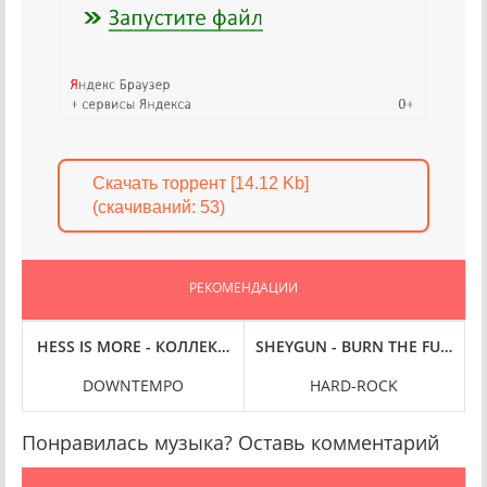
Скачать торрент [14.12 Kb]
(cкачиваний: 53)
РЕКОМЕНДАЦИИ
R TROUBLED MIND (2024) FLAC
HESS IS MORE - КОЛЛЕКЦИЯ [3 АЛЬБОМА] (2010-2024) FLAC
SHEYGUN - BURN THE FUSE (20
A
DOWNTEMPO
HARD-ROCK
Понравилась музыка? Оставь комментарий