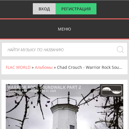
ВХОД
РЕГИСТРАЦИЯ
МЕНЮ
FLAC WORLD
»
Альбомы
» Chad Crouch - Warrior Rock Soundwalk Part 2 [24-bit Hi-Res] (2024) FLAC