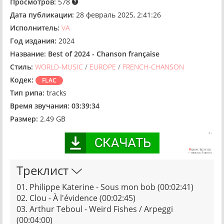
Просмотров:
578
Дата публикации:
28 февраль 2025, 2:41:26
Исполнитель:
VA
Год издания:
2024
Название:
Best of 2024 - Chanson française
Стиль:
WORLD-MUSIC
/
EUROPE
/
FRENCH-CHANSON
Кодек:
FLAC
Тип рипа:
tracks
Время звучания:
03:39:34
Размер:
2.49 GB
Треклист
01. Philippe Katerine - Sous mon bob (00:02:41)
02. Clou - À l'évidence (00:02:45)
03. Arthur Teboul - Weird Fishes / Arpeggi
(00:04:00)