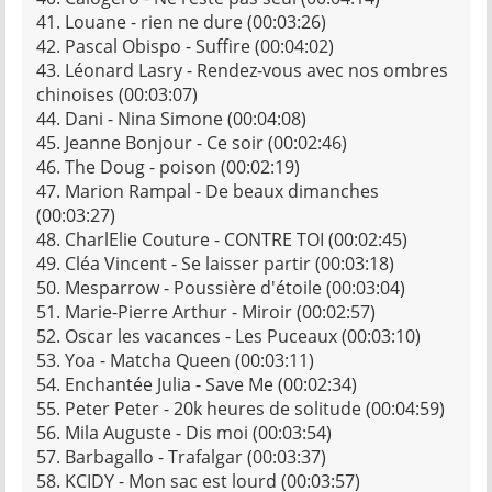
41. Louane - rien ne dure (00:03:26)
42. Pascal Obispo - Suffire (00:04:02)
43. Léonard Lasry - Rendez-vous avec nos ombres
chinoises (00:03:07)
44. Dani - Nina Simone (00:04:08)
45. Jeanne Bonjour - Ce soir (00:02:46)
46. The Doug - poison (00:02:19)
47. Marion Rampal - De beaux dimanches
(00:03:27)
48. CharlElie Couture - CONTRE TOI (00:02:45)
49. Cléa Vincent - Se laisser partir (00:03:18)
50. Mesparrow - Poussière d'étoile (00:03:04)
51. Marie-Pierre Arthur - Miroir (00:02:57)
52. Oscar les vacances - Les Puceaux (00:03:10)
53. Yoa - Matcha Queen (00:03:11)
54. Enchantée Julia - Save Me (00:02:34)
55. Peter Peter - 20k heures de solitude (00:04:59)
56. Mila Auguste - Dis moi (00:03:54)
57. Barbagallo - Trafalgar (00:03:37)
58. KCIDY - Mon sac est lourd (00:03:57)