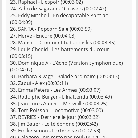
23. Raphael - L'espoir (00:03:02)
24. Zaho de Sagazan - Ô travers (00:02:42)
25. Eddy Mitchell - En décapotable Pontiac
(00:04:09)
26. SANTA - Popcorn Salé (00:03:59)
27. Hervé - Encore (00:04:03)
28. Manset - Comment tu t’appelles (00:03:36)
29. Louis Chedid - Les battements du cœur
(00:03:15)
30. Dominique A - L'écho (Version symphonique)
(00:04:02)
31. Barbara Rivage - Balade ordinaire (00:03:13)
32. Zaoui - Alex (00:03:11)
33. Emma Peters - Les Armes (00:03:07)
34. Rodolphe Burger - L'Inattendu (00:03:49)
35. Jean-Louis Aubert - Merveille (00:03:25)
36. Tom Poisson - Locomotive (00:03:00)
37. BEYRIES - Derrière le jour (00:03:32)
38. Jim Bauer - Le téléphone (00:02:42)
39. Emilie Simon - Forteresse (00:02:53)
40. Calogero - Ne reste pas seul (00:04:14)