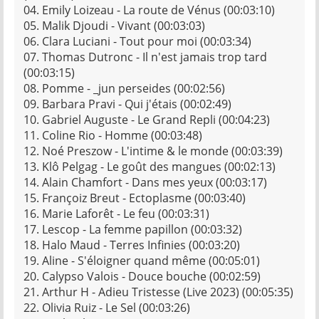
04. Emily Loizeau - La route de Vénus (00:03:10)
05. Malik Djoudi - Vivant (00:03:03)
06. Clara Luciani - Tout pour moi (00:03:34)
07. Thomas Dutronc - Il n'est jamais trop tard
(00:03:15)
08. Pomme - _jun perseides (00:02:56)
09. Barbara Pravi - Qui j'étais (00:02:49)
10. Gabriel Auguste - Le Grand Repli (00:04:23)
11. Coline Rio - Homme (00:03:48)
12. Noé Preszow - L'intime & le monde (00:03:39)
13. Klô Pelgag - Le goût des mangues (00:02:13)
14. Alain Chamfort - Dans mes yeux (00:03:17)
15. Françoiz Breut - Ectoplasme (00:03:40)
16. Marie Laforêt - Le feu (00:03:31)
17. Lescop - La femme papillon (00:03:32)
18. Halo Maud - Terres Infinies (00:03:20)
19. Aline - S'éloigner quand même (00:05:01)
20. Calypso Valois - Douce bouche (00:02:59)
21. Arthur H - Adieu Tristesse (Live 2023) (00:05:35)
22. Olivia Ruiz - Le Sel (00:03:26)