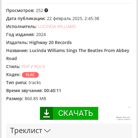
Просмотров:
252
Дата публикации:
22 февраль 2025, 2:45:38
Исполнитель:
LUCINDA WILLIAMS
Год издания:
2024
Издатель:
Highway 20 Records
Название:
Lucinda Williams Sings The Beatles From Abbey
Road
Стиль:
POP
/
ROCK
Кодек:
FLAC
Тип рипа:
tracks
Время звучания:
00:40:11
Размер:
860.85 MB
Треклист