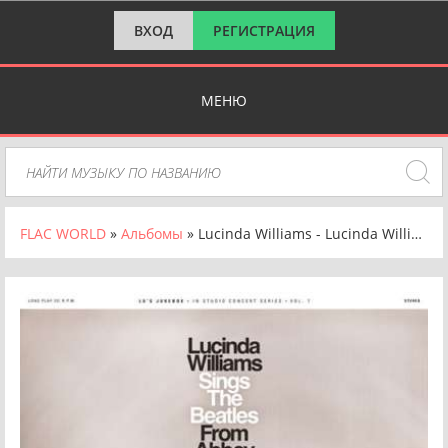
ВХОД
РЕГИСТРАЦИЯ
МЕНЮ
FLAC WORLD
»
Альбомы
» Lucinda Williams - Lucinda Williams Sings The Beatles From Abbey Road [24-bit Hi-Res] (2024) FLAC