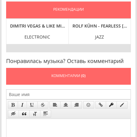
РЕКОМЕНДАЦИИ
S [24-BIT HI-RES] (2024) FLAC
H ANNIVERSARY EDITION, 24-BIT HI-RES] (2004/2024) FLAC
DIMITRI VEGAS & LIKE MIKE - HOME ALONE (ON THE NIGHT BE
ROLF KÜHN - FEARLESS [24-BIT 
S
ELECTRONIC
JAZZ
Понравилась музыка? Оставь комментарий
КОММЕНТАРИИ
(0)