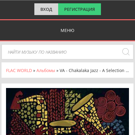
ВХОД
РЕГИСТРАЦИЯ
МЕНЮ
FLAC WORLD
»
Альбомы
» VA - Chakalaka Jazz - A Selection of South African Gems [24-bit Hi-Res] (2024) FLAC