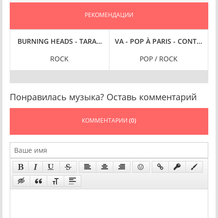
РЕКОМЕНДАЦИИ
BULVINTER [24-BIT HI-RES] (2024) FLAC
BURNING HEADS - TARANTO [REMASTERED 2024, 24-BIT HI-RE
VA - POP À PARIS - CONTACT (2
V
ROCK
POP / ROCK
D
Понравилась музыка? Оставь комментарий
КОММЕНТАРИИ
(0)