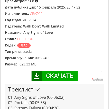
Просмотров:
568
Дата публикации:
15 февраль 2025, 23:47:32
Исполнитель:
CRAZY P
Год издания:
2024
Издатель:
Walk Don't Walk Limited
Название:
Any Signs of Love
Стиль:
ELECTRONIC
Кодек:
FLAC
Тип рипа:
tracks
Время звучания:
00:56:49
Размер:
623.33 MB
Треклист
01. Any Signs of Love (00:06:02)
02. Portals (00:05:33)
03. System Failure (00:04:36)