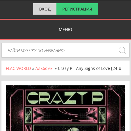
ВХОД
РЕГИСТРАЦИЯ
МЕНЮ
FLAC WORLD
»
Альбомы
» Crazy P - Any Signs of Love [24-bit Hi-Res] (2024) FLAC