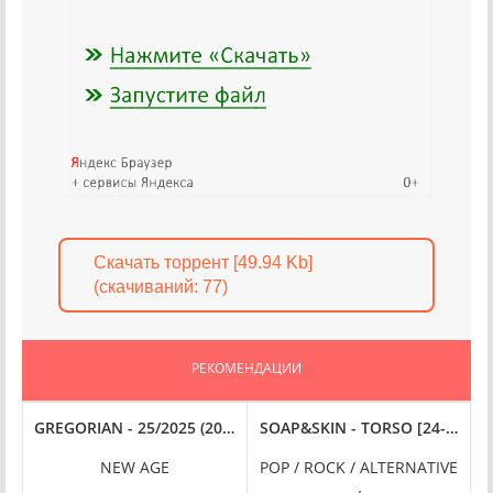
Скачать торрент [49.94 Kb]
(cкачиваний: 77)
РЕКОМЕНДАЦИИ
AND OF GOLD (3 CD DELUXE EDITION) (1980/2024) FLAC
OUNDED [40TH ANNIVERSARY EDITION, 24-BIT HI-RES] (1984/2024) FLAC
GREGORIAN - 25/2025 (2024) FLAC
SOAP&SKIN - TORSO [24-BIT HI-
T
NEW AGE
POP / ROCK / ALTERNATIVE