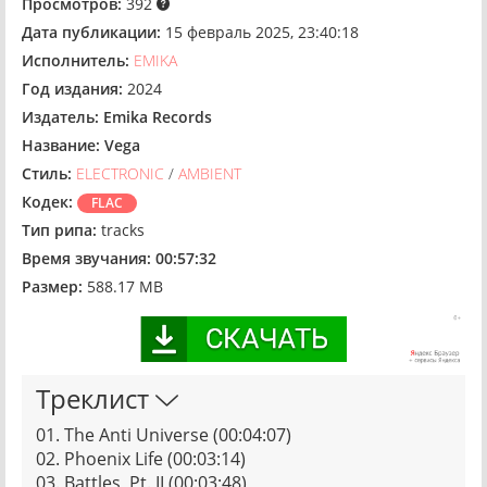
Просмотров:
392
Дата публикации:
15 февраль 2025, 23:40:18
Исполнитель:
EMIKA
Год издания:
2024
Издатель:
Emika Records
Название:
Vega
Стиль:
ELECTRONIC
/
AMBIENT
Кодек:
FLAC
Тип рипа:
tracks
Время звучания:
00:57:32
Размер:
588.17 MB
Треклист
01. The Anti Universe (00:04:07)
02. Phoenix Life (00:03:14)
03. Battles, Pt. II (00:03:48)