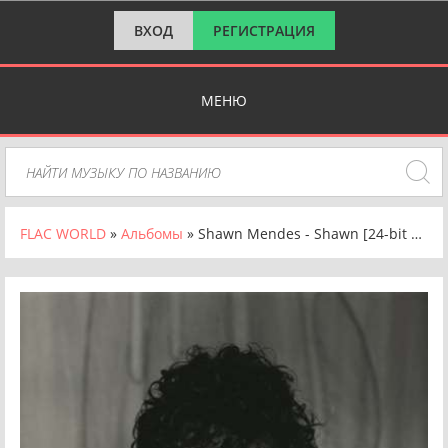
ВХОД
РЕГИСТРАЦИЯ
МЕНЮ
FLAC WORLD
»
Альбомы
» Shawn Mendes - Shawn [24-bit Hi-Res] (2024) FLAC