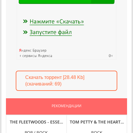
Скачать торрент [28.48 Kb]
(cкачиваний: 69)
РЕКОМЕНДАЦИИ
(2024) FLAC
DELUXE, 24-BIT HI-RES] (2024) FLAC
THE FLEETWOODS - ESSENTIAL CLASSICS, VOL. 20: THE FLEETW
TOM PETTY & THE HEARTBREAKER
W
K
POP / ROCK
ROCK