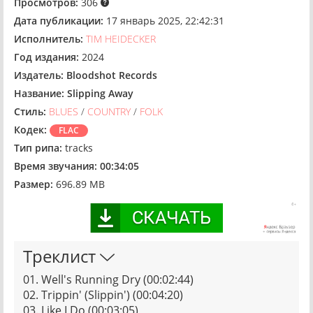
Просмотров:
306
Дата публикации:
17 январь 2025, 22:42:31
Исполнитель:
TIM HEIDECKER
Год издания:
2024
Издатель:
Bloodshot Records
Название:
Slipping Away
Стиль:
BLUES
/
COUNTRY
/
FOLK
Кодек:
FLAC
Тип рипа:
tracks
Время звучания:
00:34:05
Размер:
696.89 MB
Треклист
01. Well's Running Dry (00:02:44)
02. Trippin' (Slippin') (00:04:20)
03. Like I Do (00:03:05)