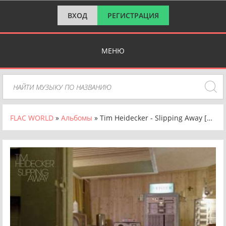
ВХОД
РЕГИСТРАЦИЯ
МЕНЮ
FLAC WORLD
»
Альбомы
» Tim Heidecker - Slipping Away [24-bit Hi-Res] (2024) FLAC