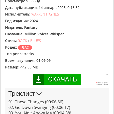
Просмотров:
386
Дата публикации:
14 январь 2025, 0:18:32
Исполнитель:
WARREN HAYNES
Год издания:
2024
Издатель:
Fantasy
Название:
Million Voices Whisper
Стиль:
ROCK
/
BLUES
Кодек:
FLAC
Тип рипа:
tracks
Время звучания:
01:09:09
Размер:
442.83 MB
Треклист
01. These Changes (00:06:36)
02. Go Down Swinging (00:06:17)
03. You Ain't Above Me (00:04:38)