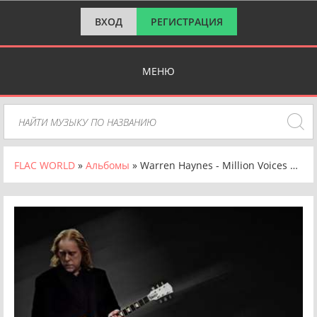
ВХОД
РЕГИСТРАЦИЯ
МЕНЮ
FLAC WORLD
»
Альбомы
» Warren Haynes - Million Voices Whisper (2024) FLAC