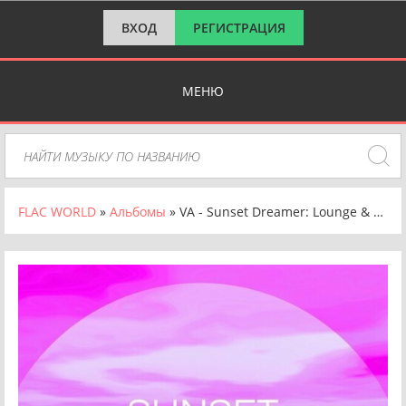
ВХОД
РЕГИСТРАЦИЯ
МЕНЮ
FLAC WORLD
»
Альбомы
» VA - Sunset Dreamer: Lounge & Chill out Sessions [Vol. 4] (2024) FLAC