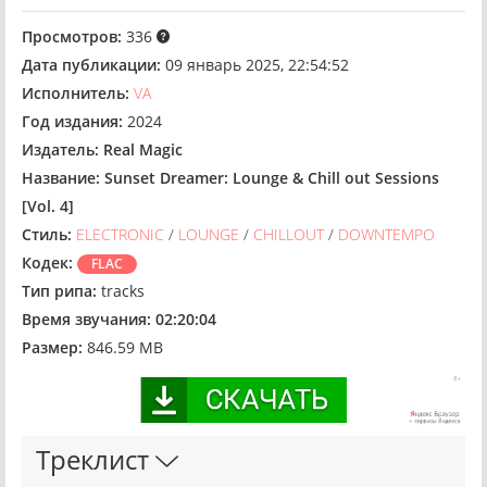
Просмотров:
336
Дата публикации:
09 январь 2025, 22:54:52
Исполнитель:
VA
Год издания:
2024
Издатель:
Real Magic
Название:
Sunset Dreamer: Lounge & Chill out Sessions
[Vol. 4]
Стиль:
ELECTRONIC
/
LOUNGE
/
CHILLOUT
/
DOWNTEMPO
Кодек:
FLAC
Тип рипа:
tracks
Время звучания:
02:20:04
Размер:
846.59 MB
Треклист