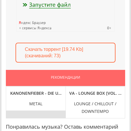
Скачать торрент [19.74 Kb]
(cкачиваний: 73)
РЕКОМЕНДАЦИИ
D HORROR [24-BIT HI-RES] (2024) FLAC
KANONENFIEBER - DIE URKATASTROPHE [24-BIT HI-RES] (2024
VA - LOUNGE BOX [VOL. 2] (202
I
METAL
LOUNGE / CHILLOUT /
DOWNTEMPO
Понравилась музыка? Оставь комментарий