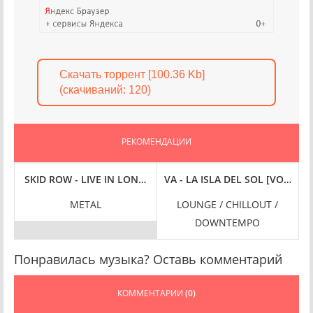
Скачать торрент [100.36 Kb]
(cкачиваний: 120)
РЕКОМЕНДАЦИИ
/2024) FLAC
87/2024) FLAC
T HI-RES] (2024) FLAC
SKID ROW - LIVE IN LONDON [24-BIT HI-RES, LIVE IN LONDON
VA - LA ISLA DEL SOL [VOL. 1] (
METAL
LOUNGE / CHILLOUT /
DOWNTEMPO
Понравилась музыка? Оставь комментарий
КОММЕНТАРИИ
(0)