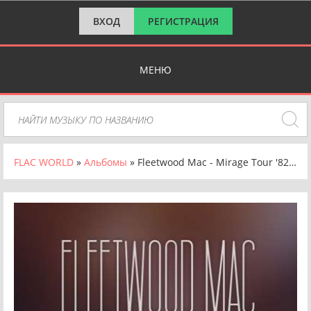
ВХОД
РЕГИСТРАЦИЯ
МЕНЮ
FLAC WORLD
»
Альбомы
» Fleetwood Mac - Mirage Tour '82 [24-bit Hi-Res, Live, 2024 Remaster] (1982/2024) FLAC