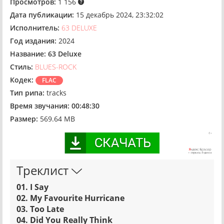
Просмотров:
1 156
Дата публикации:
15 декабрь 2024, 23:32:02
Исполнитель:
63 DELUXE
Год издания:
2024
Название:
63 Deluxe
Стиль:
BLUES-ROCK
Кодек:
FLAC
Тип рипа:
tracks
Время звучания:
00:48:30
Размер:
569.64 MB
Треклист
01. I Say
02. My Favourite Hurricane
03. Too Late
04. Did You Really Think