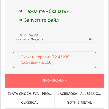
Скачать торрент [12.43 Kb]
(cкачиваний: 150)
РЕКОМЕНДАЦИИ
LAC
 - J.S. BACH: WEIHNACHTS-MAGNIFICAT – G.F. HANDEL: UTRECHT 
ZLATA CHOCHIEVA - PROKOFIEV, RIMSKY-KORSAKOV & TSFASM
LACRIMOSA - ALLES LUGE [IRON
I
CLASSICAL
GOTHIC-METAL