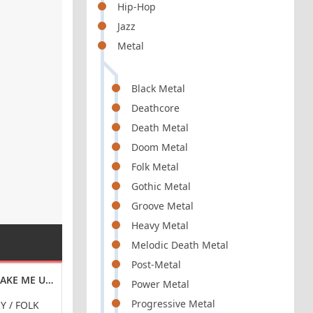
Hip-Hop
Jazz
Metal
Black Metal
Deathcore
Death Metal
Doom Metal
Folk Metal
Gothic Metal
Groove Metal
Heavy Metal
Melodic Death Metal
Post-Metal
LAC
HAKE ME UP (2024) FLAC
MIN-JUNG KYM - SOUNDS FOR THE SOUL 2 [24-BIT H
THANOS MITSALA
Power Metal
Progressive Metal
Y / FOLK
CLASSICAL
CLASS