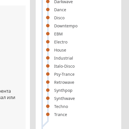
Darkwave
Dance
Disco
Downtempo
EBM
Electro
House
Industrial
Italo-Disco
Psy-Trance
Retrowave
Synthpop
рента
иал или
Synthwave
Techno
Trance