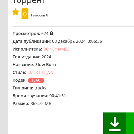
0
Голосов
0
Просмотров:
624
Дата публикации:
08 декабрь 2024, 0:06:36
Исполнитель:
BONEY JAMES
Год издания:
2024
Название:
Slow Burn
Стиль:
SMOOTH JAZZ
Кодек:
FLAC
Тип рипа:
tracks
Время звучания:
00:41:51
Размер:
865.72 MB