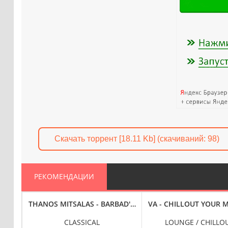
Скачать торрент [18.11 Kb] (cкачиваний: 98)
РЕКОМЕНДАЦИИ
OR THE SOUL 2 [24-BIT HI-RES] (2024) FLAC
THANOS MITSALAS - BARBAD'S FABLES: WORKS FOR SOLO 
VA - CHILLOUT YOUR M
CLASSICAL
LOUNGE / CHILLOU