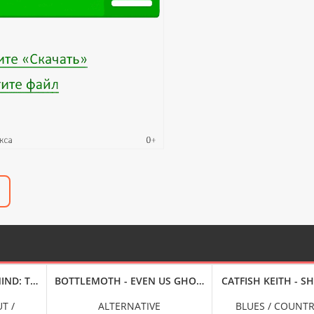
GUITAR BY LATIN AMERICAN COMPOSERS [24-BIT HI-RES] (2024) F
IND: THE ULTIMATE CHILLOUT COLLECTION [VOL. 10] (2024) FLAC
BOTTLEMOTH - EVEN US GHOSTS (2024) FLAC
CATFISH KEITH - S
T /
ALTERNATIVE
BLUES / COUNTR