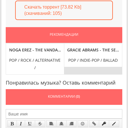
Скачать торрент [73.82 Kb]
(cкачиваний: 105)
РЕКОМЕНДАЦИИ
 1973-2023 (2024) FLAC
 CHILLOUT YOUR MIND (2024) FLAC
NOGA EREZ - THE VANDALIST [24-BIT HI-RES] (2024) FLAC
GRACIE ABRAMS - THE SECRET OF
POP / ROCK / ALTERNATIVE
POP / INDIE-POP / BALLAD
/
Понравилась музыка? Оставь комментарий
КОММЕНТАРИИ
(0)