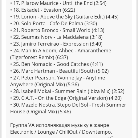
• 17. Pilarow Maurice - Until the End (2:54)
• 18. Eskadet - Evasion (6:22)
• 19. Lorion - Above the Sky (Guitare Edit) (4:45)
• 20. Solo Porta - Cafe De Palma (3:30)
• 21. Roberto Bronco - Small World (4:13)
• 22. Seumas Norv - La Maddalena (3:18)
• 23. Jamiro Ferreirao - Expressiоn (3:40)
• 24. Man In A Room, Ahbee - Amarantheme
(Tigerforest Remix) (6:37)
• 25. Ben Nomadic - Good Catches (4:41)
• 26. Marc Hartman - Beautiful South (5:02)
• 27. Peter Pearson, Yvonne Jay - Anytime
Anywhere (Original Mix) (5:36)
• 28. Isabell Mokai - Summer Rain (Ibiza Mix) (2:52)
• 29. C.A.T. - On the Edge (Original Version) (4:20)
• 30. Mazelo Nostra, Stepo Del Sol - Fresh Summer
House (Original Mix) (5:46)
Группа VA исполняющая музыку в жанре
Electronic / Lounge / ChillOut / Downtempo,