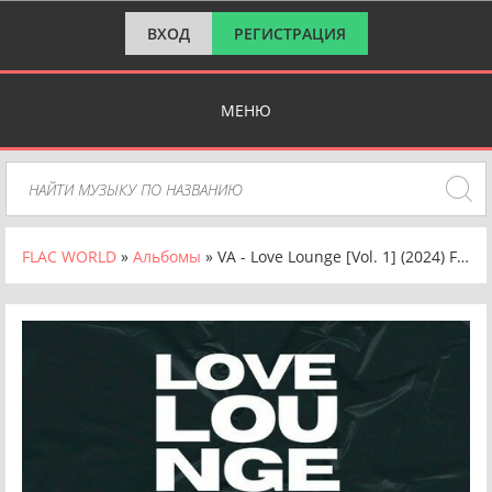
ВХОД
РЕГИСТРАЦИЯ
МЕНЮ
FLAC WORLD
»
Альбомы
» VA - Love Lounge [Vol. 1] (2024) FLAC