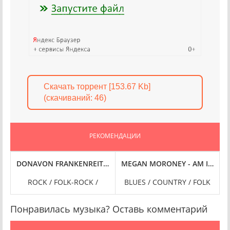
Скачать торрент [153.67 Kb]
(cкачиваний: 46)
РЕКОМЕНДАЦИИ
RES] (2024) FLAC
LUTION [24-BIT HI-RES] (2024) FLAC
MEGAN MORONEY - AM I OKAY [24
DONAVON FRANKEN
N
ROCK / FOLK-ROCK /
BLUES / COUNTRY / FOLK
Понравилась музыка? Оставь комментарий