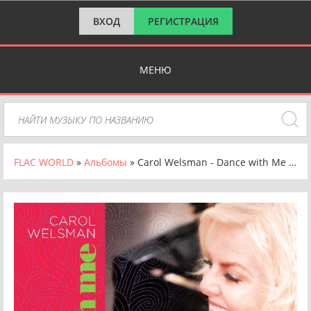
ВХОД
РЕГИСТРАЦИЯ
МЕНЮ
FLAC WORLD
»
Альбомы
» Carol Welsman - Dance with Me [24-bit Hi-Res] (2020) FLAC