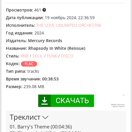
Просмотров:
461
Дата публикации:
19 ноябрь 2024, 22:36:59
Исполнитель:
THE LOVE UNLIMITED ORCHESTRA
Год издания:
2024
Издатель:
Mercury Records
Название:
Rhapsody In White (Reissue)
Стиль:
RNB
/
SOUL
/
FUNK
/
DISCO
Кодек:
FLAC
Тип рипа:
tracks
Время звучания:
00:38:53
Размер:
239.08 MB
Треклист
01. Barry's Theme (00:04:36)