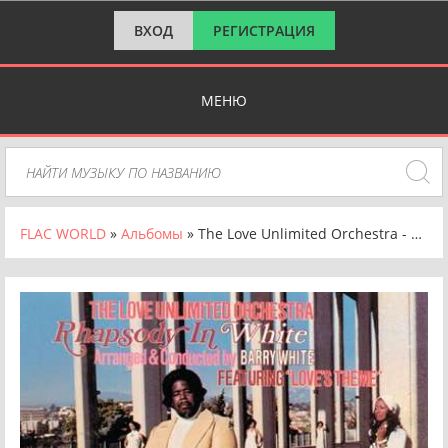
ВХОД
РЕГИСТРАЦИЯ
МЕНЮ
FLAC WORLD
»
Альбомы
» The Love Unlimited Orchestra - Rhapsody In White [Reissue] (2024) FLAC