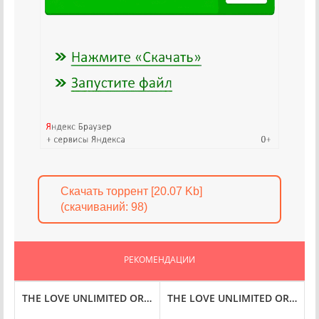
Скачать торрент [20.07 Kb]
(cкачиваний: 98)
РЕКОМЕНДАЦИИ
] (2018) FLAC
 FLAC
HESTRA - LET 'EM DANCE (1981/2010) FLAC
THE LOVE UNLIMITED ORCHESTRA - MY MUSICAL BOUQUET (1
THE LOVE UNLIMITED ORCHESTRA
T