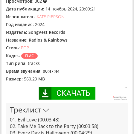
Просмотров:
302
Дата публикации:
14 ноябрь 2024, 23:09:21
Исполнитель:
KATE PIERSON
Год издания:
2024
Издатель:
SongVest Records
Название:
Radios & Rainbows
Стиль:
POP
Кодек:
FLAC
Тип рипа:
tracks
Время звучания:
00:47:44
Размер:
560.29 MB
Треклист
01. Evil Love (00:03:48)
02. Take Me Back to the Party (00:03:58)
03. Every Day is Halloween (00:04:29)