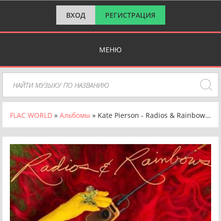
ВХОД
РЕГИСТРАЦИЯ
МЕНЮ
FLAC WORLD
»
Альбомы
» Kate Pierson - Radios & Rainbows [24-bit Hi-Res] (2024) FLAC