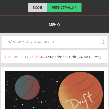
ВХОД
РЕГИСТРАЦИЯ
МЕНЮ
FLAC WORLD
»
Альбомы
» Superloser - Drift [24-bit Hi-Res] (2024) FLAC