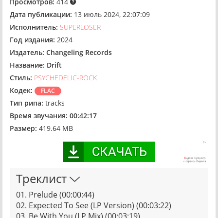
Просмотров:
414
Дата публикации:
13 июль 2024, 22:07:09
Исполнитель:
SUPERLOSER
Год издания:
2024
Издатель:
Changeling Records
Название:
Drift
Стиль:
PSYCHEDELIC-ROCK
Кодек:
FLAC
Тип рипа:
tracks
Время звучания:
00:42:17
Размер:
419.64 MB
Треклист
01. Prelude (00:00:44)
02. Expected To See (LP Version) (00:03:22)
03. Be With You (LP Mix) (00:03:19)