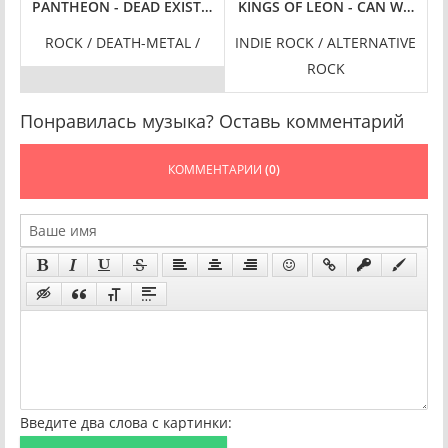
ONIES [24-BIT HI-RES] (2024) FLAC
PANTHEON - DEAD EXISTENCE [24-BIT HI-RES] (2024) FLAC
KINGS OF LEON - CAN WE PLEA
S
ROCK / DEATH-METAL /
INDIE ROCK / ALTERNATIVE
ROCK
Понравилась музыка? Оставь комментарий
КОММЕНТАРИИ
(0)
Введите два слова с картинки: