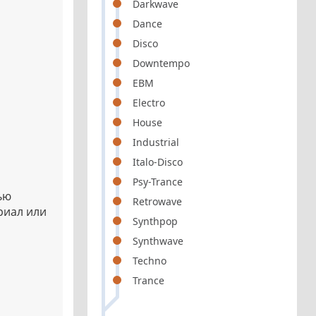
Darkwave
Dance
Disco
Downtempo
EBM
Electro
House
Industrial
Italo-Disco
Psy-Trance
ью
Retrowave
риал или
Synthpop
Synthwave
Techno
Trance