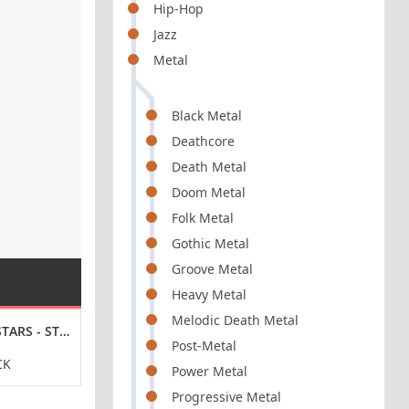
Hip-Hop
Jazz
Metal
Black Metal
Deathcore
Death Metal
Doom Metal
Folk Metal
Gothic Metal
Groove Metal
Heavy Metal
Melodic Death Metal
ARS - STARSTRUCK (2024) FLAC
LUCIFER'S HAMMER - BE AND EXIST (2024) FLAC
SHOTGUN MISTRE
Post-Metal
CK
HEAVY-METAL
HARD-
Power Metal
Progressive Metal