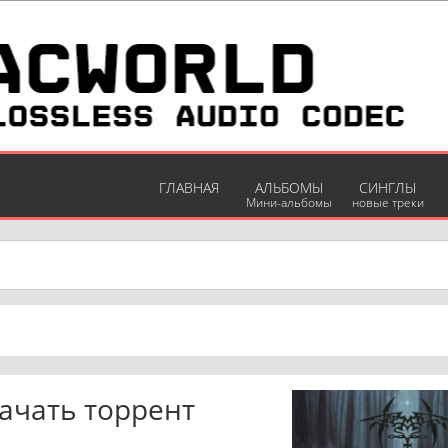
ГЛАВНАЯ
АЛЬБОМЫ
СИНГЛЫ
Мини-альбомы
новые треки
качать торрент