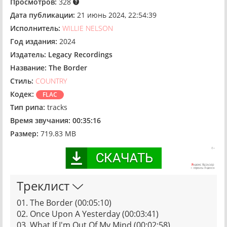
Просмотров:
328
Дата публикации:
21 июнь 2024, 22:54:39
Исполнитель:
WILLIE NELSON
Год издания:
2024
Издатель:
Legacy Recordings
Название:
The Border
Стиль:
COUNTRY
Кодек:
FLAC
Тип рипа:
tracks
Время звучания:
00:35:16
Размер:
719.83 MB
Треклист
01. The Border (00:05:10)
02. Once Upon A Yesterday (00:03:41)
03. What If I'm Out Of My Mind (00:02:58)