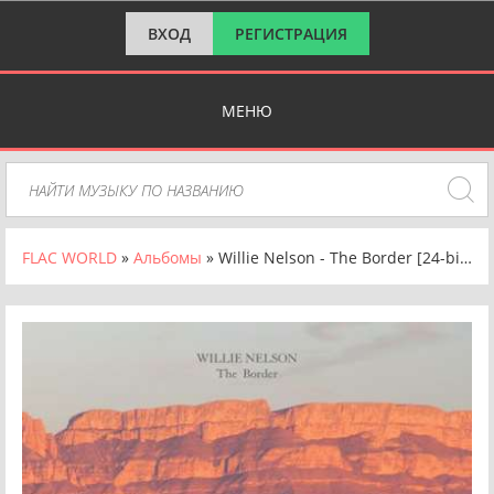
ВХОД
РЕГИСТРАЦИЯ
МЕНЮ
FLAC WORLD
»
Альбомы
» Willie Nelson - The Border [24-bit Hi-Res] (2024) FLAC