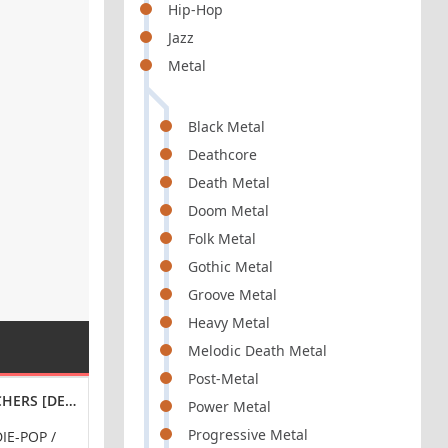
Hip-Hop
Jazz
Metal
Black Metal
Deathcore
Death Metal
Doom Metal
Folk Metal
Gothic Metal
Groove Metal
Heavy Metal
Melodic Death Metal
Post-Metal
HERS [DELUXE] (2024) FLAC
SHELLAC - TO ALL TRAINS [24-BIT HI-RES] (2024) F
SEXY CHILLOUT 
Power Metal
Progressive Metal
IE-POP /
ROCK / ALTERNATIVE-ROCK /
LOUNGE / CHILL-