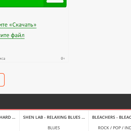
4-BIT HI-RES] (2024) FLAC
 HARD AND SOFT [24-BIT HI-RES] (2024) FLAC
SHEN LAB - RELAXING BLUES (2024) FLAC
BLEACHERS - BLEAC
BLUES
ROCK / POP / IND