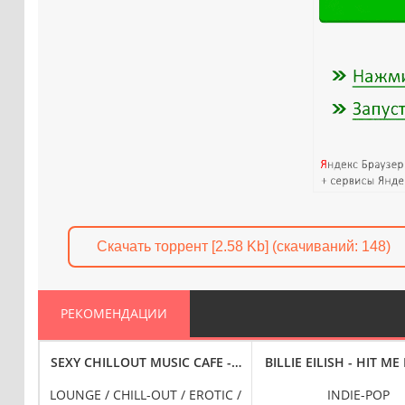
Скачать торрент [2.58 Kb] (cкачиваний: 148)
РЕКОМЕНДАЦИИ
24-BIT HI-RES] (2024) FLAC
SEXY CHILLOUT MUSIC CAFE - SENSUALITY & RELAXATION [2
BILLIE EILISH - HIT ME
K /
LOUNGE / CHILL-OUT / EROTIC /
INDIE-POP