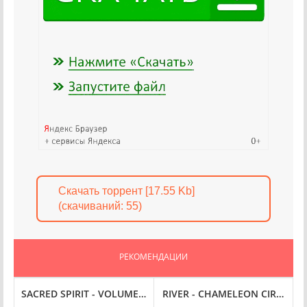
Скачать торрент [17.55 Kb]
(cкачиваний: 55)
РЕКОМЕНДАЦИИ
-RES] (1976/2024) FLAC
 AND DANCES OF THE NATIVE AMERICANS (2011) FLAC
SACRED SPIRIT - VOLUME 2: CULTURE CLASH (1997) FLAC
RIVER - CHAMELEON CIRCUIT (2
P