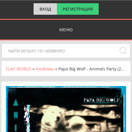
ВХОД
РЕГИСТРАЦИЯ
МЕНЮ
FLAC WORLD
»
Альбомы
» Papa Big Wolf - Animals Party (2024) FLAC