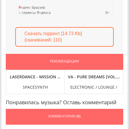
Скачать торрент [14.73 Kb]
(cкачиваний: 110)
РЕКОМЕНДАЦИИ
C
 GREEN ALBUM EXPANDED] (2024) FLAC
LASERDANCE - MISSION HYPERDRIVE (2024) FLAC
VA - PURE DREAMS [VOL. 4] (20
SPACESYNTH
ELECTRONIC / LOUNGE /
Понравилась музыка? Оставь комментарий
КОММЕНТАРИИ
(0)