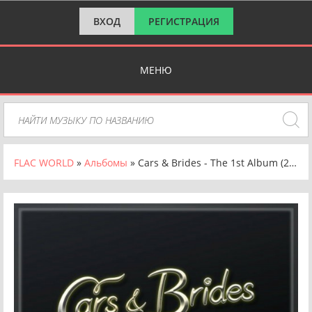
ВХОД
РЕГИСТРАЦИЯ
МЕНЮ
FLAC WORLD
»
Альбомы
» Cars & Brides - The 1st Album (2024) FLAC