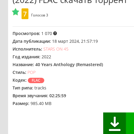
7
Голосов
3
Просмотров:
1 070
Дата публикации:
18 март 2024, 21:57:19
Исполнитель:
STARS ON 45
Год издания:
2022
Название:
40 Years Anthology (Remastered)
Стиль:
POP
Кодек:
FLAC
Тип рипа:
tracks
Время звучания:
02:25:59
Размер:
985.40 MB