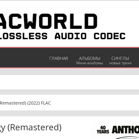
ГЛАВНАЯ
АЛЬБОМЫ
СИНГЛЫ
Мини-альбомы
новые треки
(Remastered) (2022) FLAC
gy (Remastered)