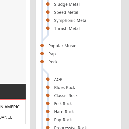
Sludge Metal
Speed Metal
Symphonic Metal
Thrash Metal
Popular Music
Rap
Rock
AOR
Blues Rock
Classic Rock
Folk Rock
IN AMERICA [24-BIT HI-RES](1984) FLAC
VARIOUS ARTISTS - ITALO MAXI-HITS [24-BIT HI-RES
IL DIVO - XX [24
Hard Rock
 DANCE
ITALO-DISCO
CROSSOVE
Pop-Rock
Progressive Rock