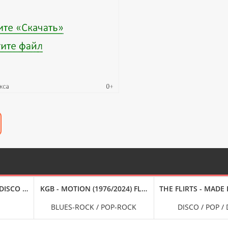
ISCO '80 [24-BIT HI-RES](1980/2023) FLAC
KGB - MOTION (1976/2024) FLAC
THE FLIRTS - MADE 
BLUES-ROCK / POP-ROCK
DISCO / POP /