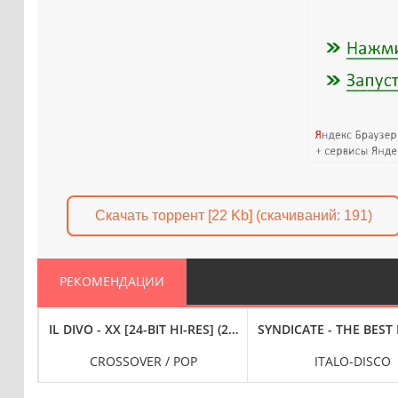
Скачать торрент [22 Kb] (cкачиваний: 191)
РЕКОМЕНДАЦИИ
AXI-HITS [24-BIT HI-RES](1985) FLAC
IL DIVO - XX [24-BIT HI-RES] (2024) FLAC
SYNDICATE - THE BEST D
CROSSOVER / POP
ITALO-DISCO