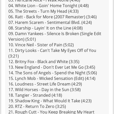
03. Hericane Alice - I Walk Alone (4:40)
04. White Lion - Goin' Home Tonight (4:48)
05. The Streets - Turn My Head (4:33)
06. Ratt - Back for More (2007 Remaster) (3:46)
07. Harem Scarem - Sentimental Blvd. (4:24)
08. Starship - Layin' It on the Line (4:08)
09. Damn Yankees - Silence Is Broken (Single Edit
Version) (5:01)
10. Vince Neil - Sister of Pain (5:02)
11. Dirty Looks - Can't Take My Eyes Off of You
(3:21)
12. Britny Fox - Black and White (3:35)
13. New England - Don't Ever Let Me Go (3:45)
14. The Sons of Angels - Spend the Night (5:06)
15. Lynch Mob - Wicked Sensation (Edit) (4:14)
16. Loudness - Street Life Dream (4:29)
17. Wild Horses - Day in the Sun (3:58)
18. Tangier - Stranded (4:18)
19. Shadow King - What Would It Take (4:23)
20. RTZ - Return To Zero (3:25)
21. Rough Cutt - You Keep Breaking My Heart