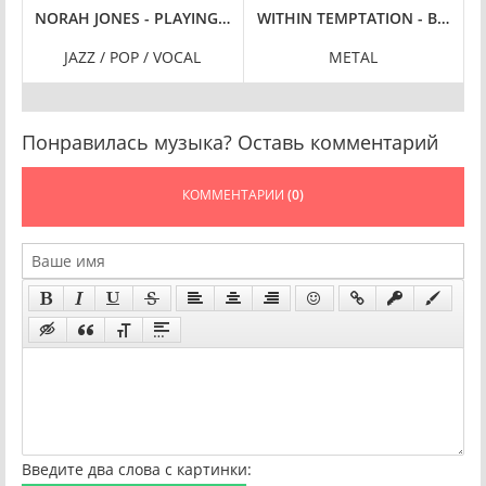
LAC
 [24-BIT HI-RES, RE-RECORDED] (2023) FLAC
NORAH JONES - PLAYING ALONG [24-BIT HI-RES] (2023) FLAC
WITHIN TEMPTATION - BLEED O
J
-
JAZZ / POP / VOCAL
METAL
Понравилась музыка? Оставь комментарий
КОММЕНТАРИИ
(0)
Введите два слова с картинки: