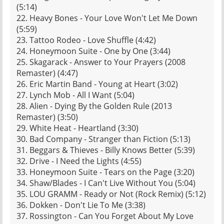
(5:14)
22. Heavy Bones - Your Love Won't Let Me Down
(5:59)
23. Tattoo Rodeo - Love Shuffle (4:42)
24. Honeymoon Suite - One by One (3:44)
25. Skagarack - Answer to Your Prayers (2008
Remaster) (4:47)
26. Eric Martin Band - Young at Heart (3:02)
27. Lynch Mob - All I Want (5:04)
28. Alien - Dying By the Golden Rule (2013
Remaster) (3:50)
29. White Heat - Heartland (3:30)
30. Bad Company - Stranger than Fiction (5:13)
31. Beggars & Thieves - Billy Knows Better (5:39)
32. Drive - I Need the Lights (4:55)
33. Honeymoon Suite - Tears on the Page (3:20)
34. Shaw/Blades - I Can't Live Without You (5:04)
35. LOU GRAMM - Ready or Not (Rock Remix) (5:12)
36. Dokken - Don't Lie To Me (3:38)
37. Rossington - Can You Forget About My Love