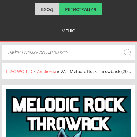
ВХОД
РЕГИСТРАЦИЯ
МЕНЮ
FLAC WORLD
»
Альбомы
» VA - Melodic Rock Throwback (2023) FLAC