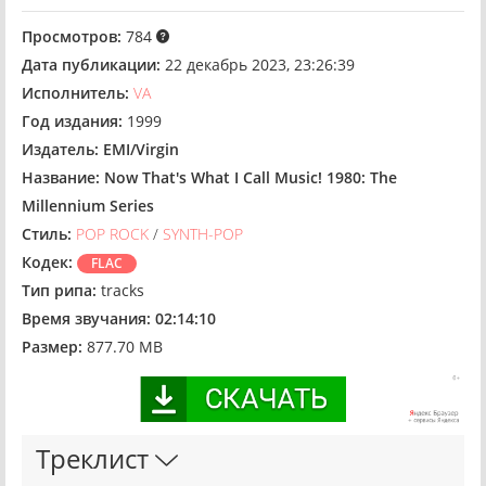
Просмотров:
784
Дата публикации:
22 декабрь 2023, 23:26:39
Исполнитель:
VA
Год издания:
1999
Издатель:
EMI/Virgin
Название:
Now That's What I Call Music! 1980: The
Millennium Series
Стиль:
POP ROCK
/
SYNTH-POP
Кодек:
FLAC
Тип рипа:
tracks
Время звучания:
02:14:10
Размер:
877.70 MB
Треклист