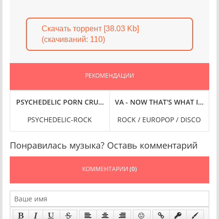
Скачать торрент [38.03 Kb]
(cкачиваний: 110)
РЕКОМЕНДАЦИИ
E VERSION] (1983/2023) FLAC
- ПОЁТ ВАЛЕРИЙ ОБОДЗИНСКИЙ [24-BIT HI-RES] (1966-1974/20
PSYCHEDELIC PORN CRUMPETS - FRONZOLI (2023) FLAC
VA - NOW THAT'S WHAT I CALL 
PSYCHEDELIC-ROCK
ROCK / EUROPOP / DISCO
Понравилась музыка? Оставь комментарий
КОММЕНТАРИИ
(0)