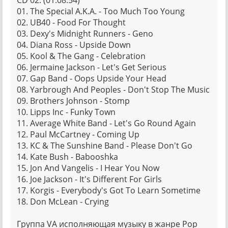
CD 02: (01:08:54)
01. The Special A.K.A. - Too Much Too Young
02. UB40 - Food For Thought
03. Dexy's Midnight Runners - Geno
04. Diana Ross - Upside Down
05. Kool & The Gang - Celebration
06. Jermaine Jackson - Let's Get Serious
07. Gap Band - Oops Upside Your Head
08. Yarbrough And Peoples - Don't Stop The Music
09. Brothers Johnson - Stomp
10. Lipps Inc - Funky Town
11. Average White Band - Let's Go Round Again
12. Paul McCartney - Coming Up
13. KC & The Sunshine Band - Please Don't Go
14. Kate Bush - Babooshka
15. Jon And Vangelis - I Hear You Now
16. Joe Jackson - It's Different For Girls
17. Korgis - Everybody's Got To Learn Sometime
18. Don McLean - Crying
Группа VA исполняющая музыку в жанре Pop