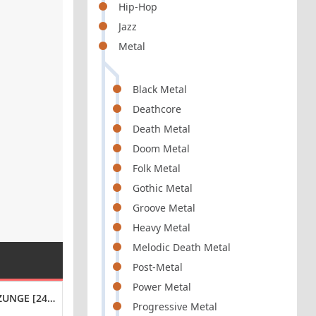
Hip-Hop
Jazz
Metal
Black Metal
Deathcore
Death Metal
Doom Metal
Folk Metal
Gothic Metal
Groove Metal
Heavy Metal
Melodic Death Metal
Post-Metal
Power Metal
UNGE [24-BIT HI-RES] (2023) FLAC
VA - ISLAND CHILL VIBES, VOL. 1 (2023) FLAC
JEAN MICHEL JA
Progressive Metal