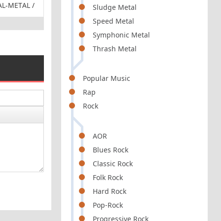
AL-METAL /
DOWNTEMPO / CHILLOUT /
ELECTRONIC
Sludge Metal
LOUNGE
Speed Metal
Symphonic Metal
Thrash Metal
Popular Music
Rap
Rock
AOR
Blues Rock
Classic Rock
Folk Rock
Hard Rock
Pop-Rock
Progressive Rock