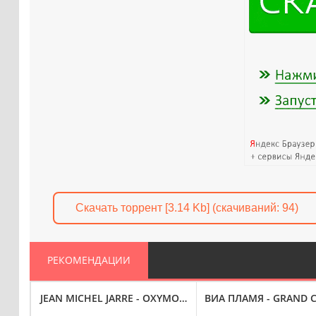
Скачать торрент [3.14 Kb] (cкачиваний: 94)
РЕКОМЕНДАЦИИ
OL. 1 (2023) FLAC
JEAN MICHEL JARRE - OXYMOREWORKS [24-BIT HI-RES] (20
ВИА ПЛАМЯ - GRAND C