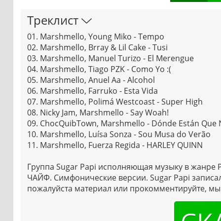
Треклист
01. Marshmello, Young Miko - Tempo
02. Marshmello, Brray & Lil Cake - Tusi
03. Marshmello, Manuel Turizo - El Merengue
04. Marshmello, Tiago PZK - Como Yo :(
05. Marshmello, Anuel Aa - Alcohol
06. Marshmello, Farruko - Esta Vida
07. Marshmello, Polimá Westcoast - Super High
08. Nicky Jam, Marshmello - Say Woah!
09. ChocQuibTown, Marshmello - Dónde Están Que 
10. Marshmello, Luísa Sonza - Sou Musa do Verão
11. Marshmello, Fuerza Regida - HARLEY QUINN
Группа Sugar Papi исполняющая музыку в жанре P
ЧАЙФ. Симфонические версии. Sugar Papi записал
пожалуйста материал или прокомментируйте, мы 