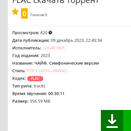
0
Голосов
0
Просмотров:
820
Дата публикации:
09 декабрь 2023, 22:49:34
Исполнитель:
SUGAR PAPI
Год издания:
2023
Название:
ЧАЙФ. Симфонические версии
Стиль:
POP
/
LATIN-URBANO
Кодек:
FLAC
Тип рипа:
tracks
Время звучания:
00:30:11
Размер:
356.59 MB