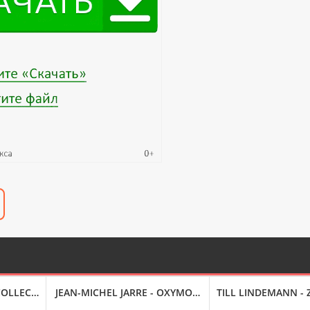
23) FLAC
OLLECTION (2001) FLAC
JEAN-MICHEL JARRE - OXYMOREWORKS (2023) FLAC
TILL LINDEMANN - Z