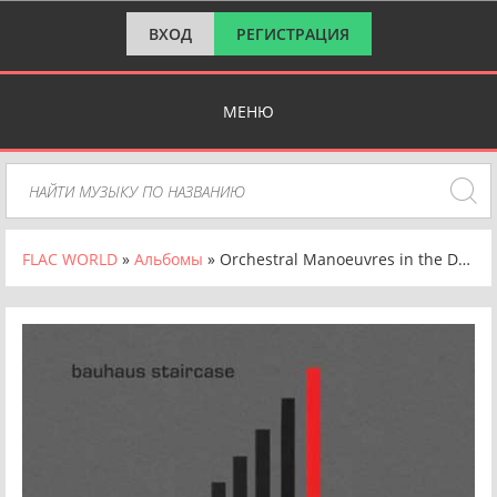
ВХОД
РЕГИСТРАЦИЯ
МЕНЮ
FLAC WORLD
»
Альбомы
» Orchestral Manoeuvres in the Dark (OMD) - Bauhaus Staircase [24-bit Hi-Res] (2023) FLAC