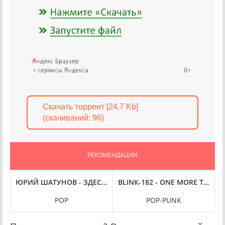
Скачать торрент [24.7 Kb]
(cкачиваний: 96)
РЕКОМЕНДАЦИИ
) FLAC
 [24BIT, HI-RES] (2023) FLAC
ЮРИЙ ШАТУНОВ - ЗДЕСЬ БЫЛ ЮРА!!! ЛУЧШИЕ ПЕСНИ [LIMIT
BLINK-182 - ONE MORE TIME... 
J
POP
POP-PUNK