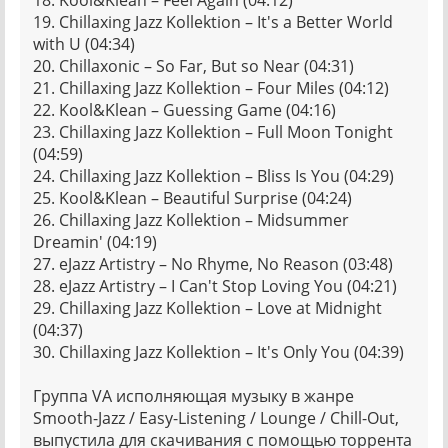
18. Kool&Klean – Feel Again (04:12)
19. Chillaxing Jazz Kollektion – It's a Better World
with U (04:34)
20. Chillaxonic – So Far, But so Near (04:31)
21. Chillaxing Jazz Kollektion – Four Miles (04:12)
22. Kool&Klean – Guessing Game (04:16)
23. Chillaxing Jazz Kollektion – Full Moon Tonight
(04:59)
24. Chillaxing Jazz Kollektion – Bliss Is You (04:29)
25. Kool&Klean – Beautiful Surprise (04:24)
26. Chillaxing Jazz Kollektion – Midsummer
Dreamin' (04:19)
27. eJazz Artistry – No Rhyme, No Reason (03:48)
28. eJazz Artistry – I Can't Stop Loving You (04:21)
29. Chillaxing Jazz Kollektion – Love at Midnight
(04:37)
30. Chillaxing Jazz Kollektion – It's Only You (04:39)
Группа VA исполняющая музыку в жанре
Smooth-Jazz / Easy-Listening / Lounge / Chill-Out,
выпустила для скачивания с помощью торрента