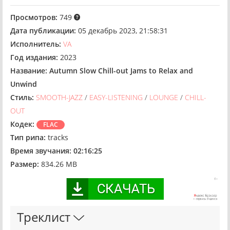
Просмотров:
749
Дата публикации:
05 декабрь 2023, 21:58:31
Исполнитель:
VA
Год издания:
2023
Название:
Autumn Slow Chill-out Jams to Relax and
Unwind
Стиль:
SMOOTH-JAZZ
/
EASY-LISTENING
/
LOUNGE
/
CHILL-
OUT
Кодек:
FLAC
Тип рипа:
tracks
Время звучания:
02:16:25
Размер:
834.26 MB
Треклист