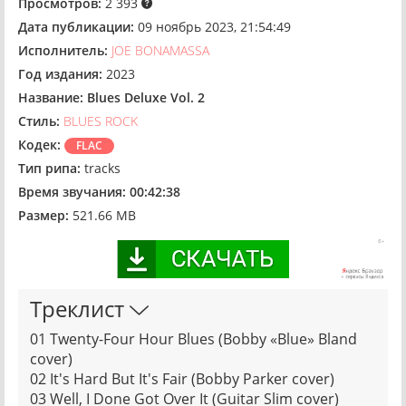
Просмотров:
2 393
Дата публикации:
09 ноябрь 2023, 21:54:49
Исполнитель:
JOE BONAMASSA
Год издания:
2023
Название:
Blues Deluxe Vol. 2
Стиль:
BLUES ROCK
Кодек:
FLAC
Тип рипа:
tracks
Время звучания:
00:42:38
Размер:
521.66 MB
Треклист
01 Twenty-Four Hour Blues (Bobby «Blue» Bland
cover)
02 It's Hard But It's Fair (Bobby Parker cover)
03 Well, I Done Got Over It (Guitar Slim cover)