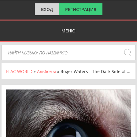
ВХОД
РЕГИСТРАЦИЯ
МЕНЮ
FLAC WORLD
»
Альбомы
» Roger Waters - The Dark Side of the Moon Redux (2023) FLAC