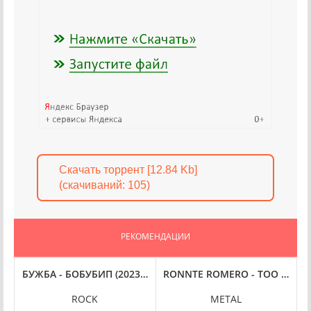
Скачать торрент [12.84 Kb]
(cкачиваний: 105)
РЕКОМЕНДАЦИИ
4BIT, HI-RES] (2023) FLAC
 - АРХАРА И ЧЕ (2023) FLAC
БУЖБА - БОБУБИП (2023) FLAC
RONNTE ROMERO - TOO MANY LI
T
ROCK
METAL