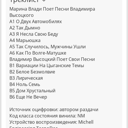
Марина Влади Поет Песни Владимира
Высоцкого
A1 О Двух Автомобилях
A2 Так Дымно
A3 Я Несла Свою Беду
A4 Марьюшка
A5 Так Случилось, Мужчины Ушли
A6 Как По Волге-Матушке
Владимир Высоцкий Поет Свои Песни
B1 Вариации На Цыганские Темы
B2 Белое Безмолвие
B3 Лирическая
B4 Ноль Семь
B5 Дом Хрустальный
B6 Еще Не Вечер
Источник оцифровки: автором раздачи
Код класса состояния винила: NM
Устройство воспроизведения: Michell